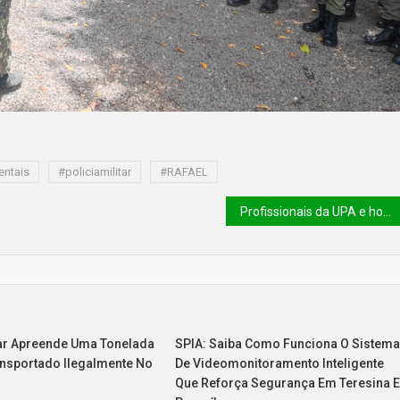
entais
#policiamilitar
#RAFAEL
Profissionais da UPA e hospital de Oeiras recebem capacitação sobre suporte avançado de vida cardiovascular, adulto e pediátrico
itar Apreende Uma Tonelada
SPIA: Saiba Como Funciona O Sistem
ansportado Ilegalmente No
De Videomonitoramento Inteligente
Que Reforça Segurança Em Teresina 