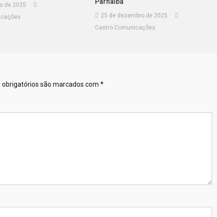
Parnaíba
ro de 2025
25 de dezembro de 2025
icações
Castro Comunicações
obrigatórios são marcados com
*