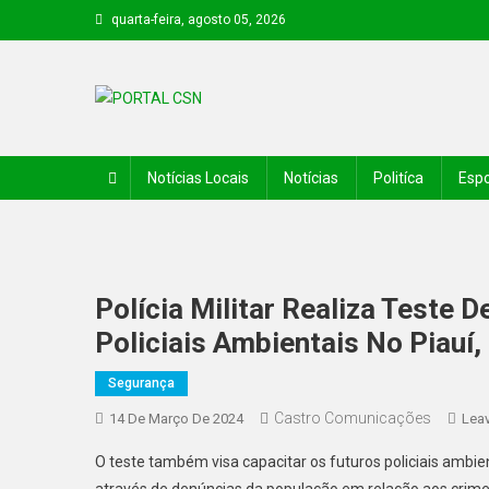
quarta-feira, agosto 05, 2026
PORTAL CSN
Informações de Canto do Buriti e região
Notícias Locais
Notícias
Politíca
Espo
Polícia Militar Realiza Teste 
Policiais Ambientais No Piauí,
Segurança
Castro Comunicações
14 De Março De 2024
Lea
O teste também visa capacitar os futuros policiais ambie
através de denúncias da população em relação aos crim