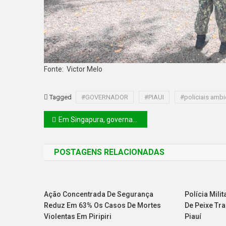
Fonte: Victor Melo
Tagged
#GOVERNADOR
#PIAUI
#policiais ambi
Em Singapura, governador conhece experiências de abastecimento e uso sustentável de água
POSTAGENS RELACIONADAS
Ação Concentrada De Segurança
Polícia Mil
Reduz Em 63% Os Casos De Mortes
De Peixe Tr
Violentas Em Piripiri
Piauí