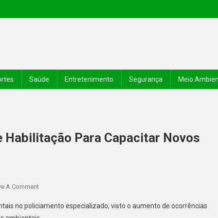
rtes
Saúde
Entretenimento
Segurança
Meio Ambie
De Habilitação Para Capacitar Novos
ve A Comment
ntais no policiamento especializado, visto o aumento de ocorrências
es ambientais