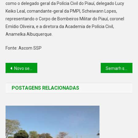
como o delegado geral da Polícia Civil do Piauí, delegado Lucy
Keiko Leal, comandante-geral da PMPI, Scheiwann Lopes,
representando o Corpo de Bombeiros Militar do Piauí, coronel
Emídio Oliveira, e a diretora da Academia de Polícia Civil,
Anamelka Albuquerque.
Fonte: Ascom SSP
Novo serviço: Gov.pi Cidadão vai disponibilizar Diploma Digital para estudantes
Semarh se reúne com governador para alinhar estratégias voltadas aos compromissos de gestão
POSTAGENS RELACIONADAS