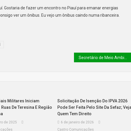
iauí. Gostaria de fazer um encontro no Piauí para emanar energias
consigo ver um ônibus. Eu vejo um ônibus caindo numa ribanceira.
í
Secretário de Meio Ambiente Dr Daniel Oliveira recebe em Canto do Buriti-Pi a equipe de pesquisadores do grupo MASS
ais Militares Iniciam
Solicitação De Isenção Do IPVA 2026
 Ruas De Teresina E Região
Pode Ser Feita Pelo Site Da Sefaz; Vej
na
Quem Tem Direito
ro de 2025
6 de janeiro de 2026
icações
Castro Comunicações