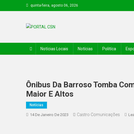
quinta-feira, agosto 06, 2026
PORTAL CSN
Informações de Canto do Buriti e região
Notícias Locais
Notícias
Politíca
Espo
Ônibus Da Barroso Tomba Com
Maior E Altos
Notícias
Castro Comunicações
14 De Janeiro De 2023
Le