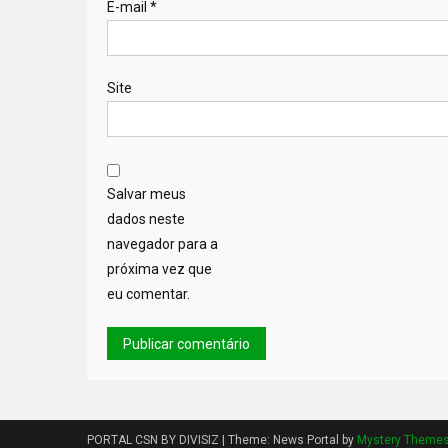
E-mail
*
Site
Salvar meus
dados neste
navegador para a
próxima vez que
eu comentar.
PORTAL CSN BY DIVISIZ
|
Theme: News Portal by
Mystery Theme