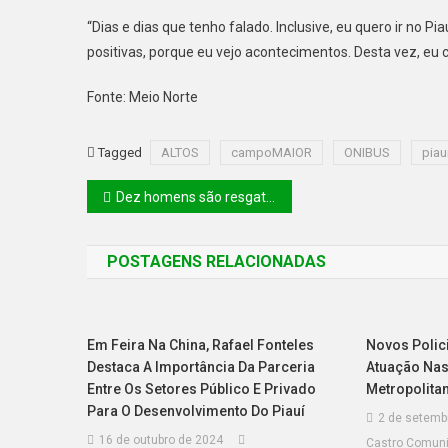
“Dias e dias que tenho falado. Inclusive, eu quero ir no P
positivas, porque eu vejo acontecimentos. Desta vez, eu 
Fonte: Meio Norte
Tagged
ALTOS
campoMAIOR
ONIBUS
piau
Dez homens são resgatados em situação análoga à escravidão no Sul do Piauí
POSTAGENS RELACIONADAS
Em Feira Na China, Rafael Fonteles
Novos Polici
Destaca A Importância Da Parceria
Atuação Nas
Entre Os Setores Público E Privado
Metropolita
Para O Desenvolvimento Do Piauí
2 de setemb
16 de outubro de 2024
Castro Comun