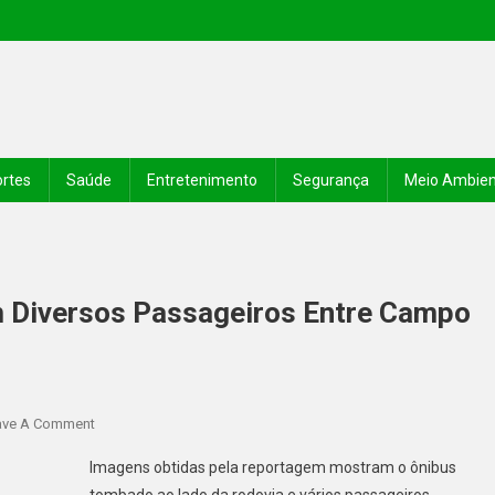
rtes
Saúde
Entretenimento
Segurança
Meio Ambie
 Diversos Passageiros Entre Campo
ave A Comment
Imagens obtidas pela reportagem mostram o ônibus
tombado ao lado da rodovia e vários passageiros