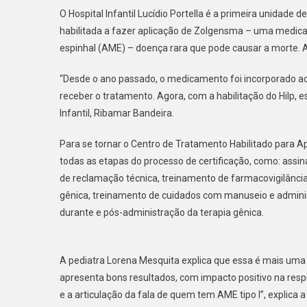
O Hospital Infantil Lucídio Portella é a primeira unidad
habilitada a fazer aplicação de Zolgensma – uma medica
espinhal (AME) – doença rara que pode causar a morte. A
“Desde o ano passado, o medicamento foi incorporado ao 
receber o tratamento. Agora, com a habilitação do Hilp, e
Infantil, Ribamar Bandeira.
Para se tornar o Centro de Tratamento Habilitado para Apl
todas as etapas do processo de certificação, como: assin
de reclamação técnica, treinamento de farmacovigilância,
gênica, treinamento de cuidados com manuseio e adminis
durante e pós-administração da terapia gênica.
A pediatra Lorena Mesquita explica que essa é mais um
apresenta bons resultados, com impacto positivo na resp
e a articulação da fala de quem tem AME tipo I”, explica 