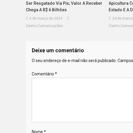
Ser Resgatado Via Pix; Valor A Receber
Apicultura 
Chega A R$ 6 Bilhões
Estado E A 
6 de março de 2023
24 de março
Castro Comunicações
Castro Comun
Deixe um comentário
O seu endereço de e-mail não será publicado.
Campos 
Comentário
*
Nome
*