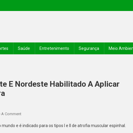
rtes
Saúde
Entretenimento
Segurança
Meio Ambie
rte E Nordeste Habilitado A Aplicar
ra
e A Comment
do e é indicado para os tipos I e II de atrofia muscular espinhal.