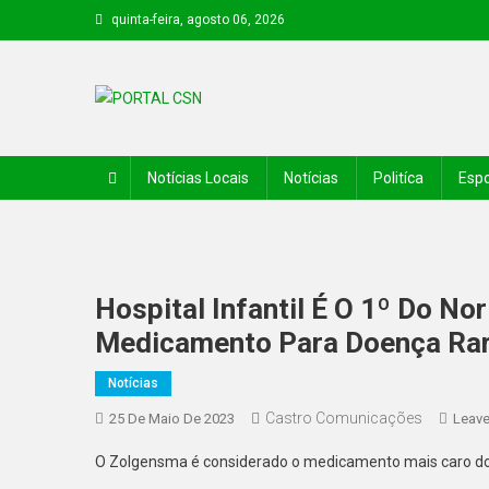
quinta-feira, agosto 06, 2026
PORTAL CSN
Informações de Canto do Buriti e região
Notícias Locais
Notícias
Politíca
Espo
Hospital Infantil É O 1º Do No
Medicamento Para Doença Ra
Notícias
Castro Comunicações
25 De Maio De 2023
Leav
O Zolgensma é considerado o medicamento mais caro do mun