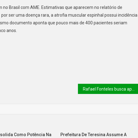
 no Brasil com AME. Estimativas que aparecem no relatório de
 por ser uma doença rara, a atrofia muscular espinhal possui incidência
 mesmo documento aponta que pouco mais de 400 pacientes seriam
nco anos.
Rafael Fonteles busca apoio do Governo Federal para mais investimento para a ZPE de Parnaíba
nsolida Como Potência Na
Prefeitura De Teresina Assume A