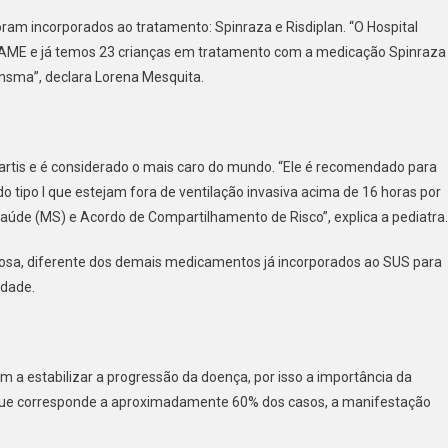
oram incorporados ao tratamento: Spinraza e Risdiplan. “O Hospital
de AME e já temos 23 crianças em tratamento com a medicação Spinraza
nsma”, declara Lorena Mesquita.
tis e é considerado o mais caro do mundo. “Ele é recomendado para
 tipo I que estejam fora de ventilação invasiva acima de 16 horas por
Saúde (MS) e Acordo de Compartilhamento de Risco”, explica a pediatra.
sa, diferente dos demais medicamentos já incorporados ao SUS para
idade.
 a estabilizar a progressão da doença, por isso a importância da
 que corresponde a aproximadamente 60% dos casos, a manifestação