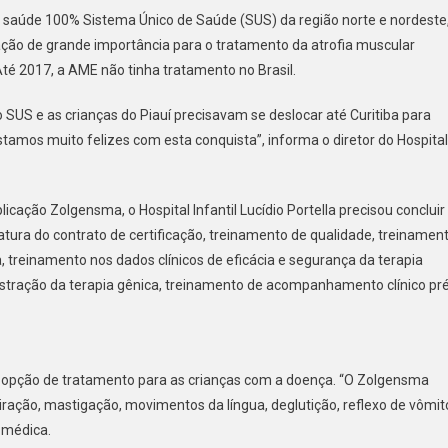
e de saúde 100% Sistema Único de Saúde (SUS) da região norte e nordeste
ção de grande importância para o tratamento da atrofia muscular
té 2017, a AME não tinha tratamento no Brasil.
SUS e as crianças do Piauí precisavam se deslocar até Curitiba para
stamos muito felizes com esta conquista”, informa o diretor do Hospital
icação Zolgensma, o Hospital Infantil Lucídio Portella precisou concluir
atura do contrato de certificação, treinamento de qualidade, treinamen
 treinamento nos dados clínicos de eficácia e segurança da terapia
tração da terapia gênica, treinamento de acompanhamento clínico pré
a opção de tratamento para as crianças com a doença. “O Zolgensma
iração, mastigação, movimentos da língua, deglutição, reflexo de vômit
a médica.