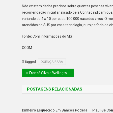
Não existem dados precisos sobre quantas pessoas vivem
recomendação inicial analisado pela Conitec indicam que,
variando de 4 a 10 por cada 100.000 nascidos vivos. O
atendidos no SUS por essa tecnologia, num período de ci
Fonte: Com informações do MS
CCOM
Tagged
DOENÇA RARA
Franzé Silva e Wellington discutem repasse de fundos para apoio a Apaes
POSTAGENS RELACIONADAS
Dinheiro Esquecido Em Bancos Poderá
Piauí Se Co