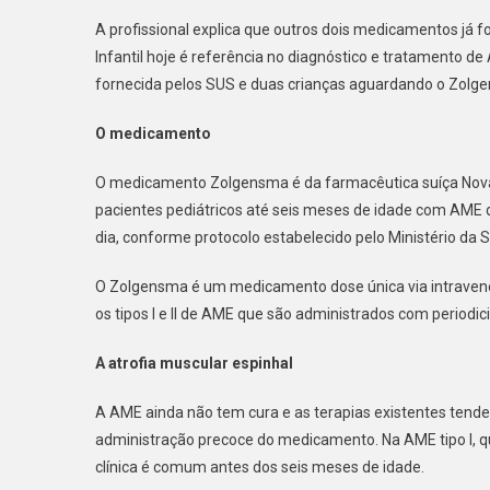
A profissional explica que outros dois medicamentos já f
Infantil hoje é referência no diagnóstico e tratamento 
fornecida pelos SUS e duas crianças aguardando o Zolge
O medicamento
O medicamento Zolgensma é da farmacêutica suíça Novar
pacientes pediátricos até seis meses de idade com AME do
dia, conforme protocolo estabelecido pelo Ministério da 
O Zolgensma é um medicamento dose única via intraveno
os tipos I e II de AME que são administrados com periodic
A atrofia muscular espinhal
A AME ainda não tem cura e as terapias existentes tendem
administração precoce do medicamento. Na AME tipo I,
clínica é comum antes dos seis meses de idade.