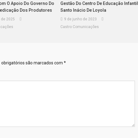
Com O Apoio Do Governo Do
Gestão Do Centro De Educação Infanti
Dedicação Dos Produtores
Santo Inácio De Loyola
 de 2025
9 de junho de 2023
icações
Castro Comunicações
obrigatórios são marcados com
*