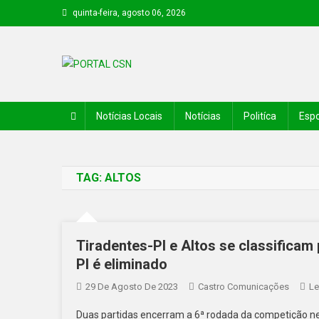
quinta-feira, agosto 06, 2026
PORTAL CSN
Informações de Canto do Buriti e região
Notícias Locais
Notícias
Politíca
Espo
TAG:
ALTOS
Tiradentes-PI e Altos se classificam 
PI é eliminado
29 De Agosto De 2023
Castro Comunicações
Le
Duas partidas encerram a 6ª rodada da competição nes