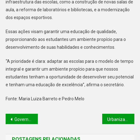
infraestrutura das escolas, como a construção de novas salas de
aula, a reforma de laboratórios e bibliotecas, e a modernização
dos espaços esportivos.
Essas ações visam garantir uma educação de qualidade,
proporcionando aos estudantes um ambiente propício para o
desenvolvimento de suas habilidades e conhecimentos.
“A prioridade é clara: adaptar as escolas para o modelo de tempo
integral e garantir um ambiente propício para que nossos
estudantes tenham a oportunidade de desenvolver seu potencial
e tenham uma educação de excelência”, afirma o secretário.
Fonte: Maria Luiza Barreto e Pedro Melo
Governador participa da abertura da Mostra Piauí Sampa, em São Paulo, nesta terça (25)
Urbanização do pátio de mercadorias do Terminal Pesqueiro de Luís Correia será entregue nos próximos meses
POSTAGENS RELACIONADAS