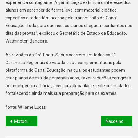
experiência contagiante. A gamificação estimula o interesse dos
alunos em aprender de forma leve, com material didático
específico e todos têm acesso pela transmissão do Canal
Educação. Tudo para que nossos alunos cheguem confiantes nos
dias das provas”, explicou o Secretário de Estado da Educação,
Washington Bandeira.
As revisões do Pré-Enem Seduc ocorrem em todas as 21
Gerências Regionais do Estado e são complementadas pela
plataforma do Canal Educação, na qual os estudantes podem
criar planos de estudo personalizados, fazer redações corrigidas
por inteligência artificial, acessar videoaulas e realizar simulados,
fortalecendo ainda mais sua preparação para os exames.
fonte: Willame Lucas
Motociata contra o Feminicídio em Luís Correia mobiliza população contra a violência de gênero
Nasce nova geração do rebanho piauiense com o programa Piauí+ Genética