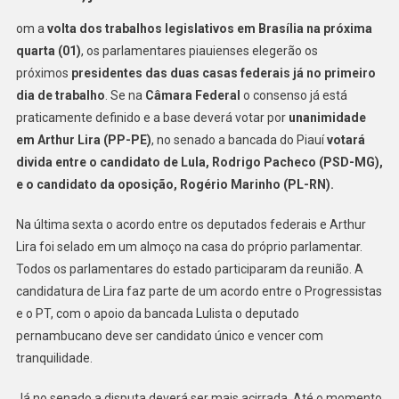
om a
volta dos trabalhos legislativos em Brasília na próxima
quarta (01)
, os parlamentares piauienses elegerão os
próximos
presidentes das duas casas federais já no primeiro
dia de trabalho
. Se na
Câmara Federal
o consenso já está
praticamente definido e a base deverá votar por
unanimidade
em Arthur Lira (PP-PE)
, no senado a bancada do Piauí
votará
divida entre o candidato de Lula, Rodrigo Pacheco (PSD-MG),
e o candidato da oposição, Rogério Marinho (PL-RN).
Na última sexta o acordo entre os deputados federais e Arthur
Lira foi selado em um almoço na casa do próprio parlamentar.
Todos os parlamentares do estado participaram da reunião. A
candidatura de Lira faz parte de um acordo entre o Progressistas
e o PT, com o apoio da bancada Lulista o deputado
pernambucano deve ser candidato único e vencer com
tranquilidade.
Já no senado a disputa deverá ser mais acirrada. Até o momento