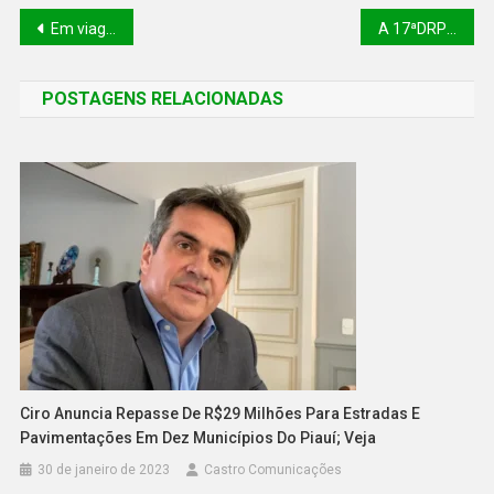
Em viagem à Argentina, Lula defende criação de moeda comum
A 17ªDRPC e o 28ºBPM de Canto do Buriti em parceria com a PRF recuperam 06 motocicletas com sinais de adulteração, furto ou roubo
POSTAGENS RELACIONADAS
Ciro Anuncia Repasse De R$29 Milhões Para Estradas E
Pavimentações Em Dez Municípios Do Piauí; Veja
30 de janeiro de 2023
Castro Comunicações