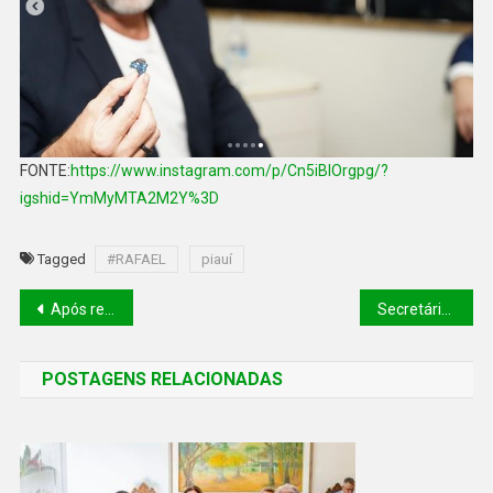
FONTE:
https://www.instagram.com/p/Cn5iBlOrgpg/?
igshid=YmMyMTA2M2Y%3D
Tagged
#RAFAEL
piauí
Após reunião com Haddad, Fonteles defende votar reforma tributária no primeiro semestre
Secretário do Piauí acompanha trabalhos do Departamento de Educação dos Estados Unidos
POSTAGENS RELACIONADAS