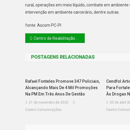
rural, operações em meio líquido, combate em ambiente 
intervenção em ambiente carcerário, dentre outras.
fonte: Ascom PC-PI
Centro de Reabilitação entrega cadeiras de rodas e reforça compromisso com a inclusão em Parnaíba
POSTAGENS RELACIONADAS
Rafael Fonteles Promove 347 Policiais,
Cendfol Art
Alcançando Mais De 4 Mil Promoções
Para Fortal
Na PM Em Três Anos De Gestão
Às Drogas N
21 de novembro de 2025
30 de abril 
Castro Comunicações
Castro Comun