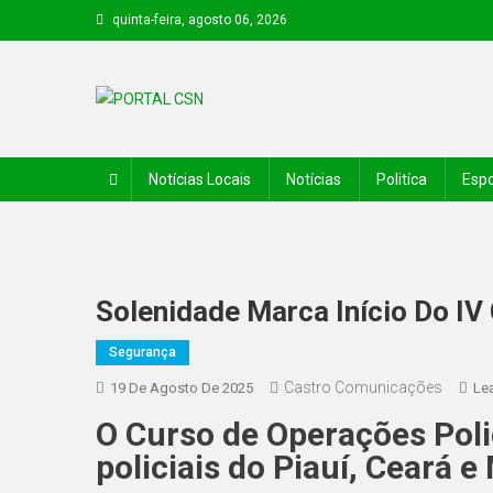
quinta-feira, agosto 06, 2026
PORTAL CSN
Informações de Canto do Buriti e região
Notícias Locais
Notícias
Politíca
Espo
Solenidade Marca Início Do IV
Segurança
Castro Comunicações
19 De Agosto De 2025
Le
O Curso de Operações Polic
policiais do Piauí, Ceará 