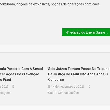
confinado, noções de explosivos, noções de operações com cães,
4ª edição do Enem Game reúne mais de 2.500 estudantes da rede estadual
icula Parceria Com A Senad
Seis Juízes Tomam Posse No Tribuna
ecer Ações De Prevenção
De Justiça Do Piauí Oito Anos Após O
o Piauí
Concurso
de 2025
14 de novembro de 2023
icações
Castro Comunicações