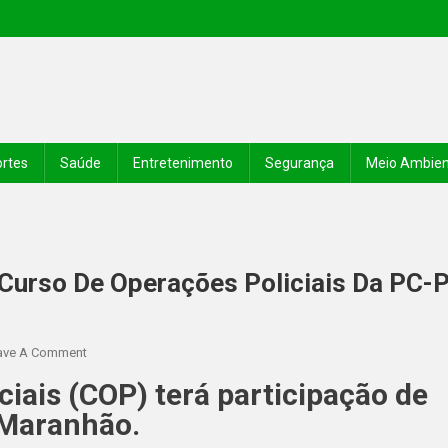
rtes
Saúde
Entretenimento
Segurança
Meio Ambie
 Curso De Operações Policiais Da PC-P
ave A Comment
iais (COP) terá participação de
e Maranhão.