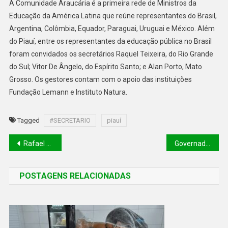
A Comunidade Araucária é a primeira rede de Ministros da
Educação da América Latina que reúne representantes do Brasil,
Argentina, Colômbia, Equador, Paraguai, Uruguai e México. Além
do Piauí, entre os representantes da educação pública no Brasil
foram convidados os secretários Raquel Teixeira, do Rio Grande
do Sul; Vitor De Ângelo, do Espírito Santo; e Alan Porto, Mato
Grosso. Os gestores contam com o apoio das instituições
Fundação Lemann e Instituto Natura.
Tagged
#SECRETARIO
piauí
Rafael Fonteles esteve com presidente da embratur e fala sobre turismo no Piaui
Governadores vão cobrar de Lula a compensação por perdas com ICMS
POSTAGENS RELACIONADAS