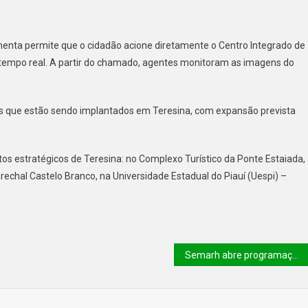
nta permite que o cidadão acione diretamente o Centro Integrado de
 tempo real. A partir do chamado, agentes monitoram as imagens do
ntes que estão sendo implantados em Teresina, com expansão prevista
os estratégicos de Teresina: no Complexo Turístico da Ponte Estaiada,
rechal Castelo Branco, na Universidade Estadual do Piauí (Uespi) –
Semarh abre programação da Semana do Meio Ambiente com entrega de medalhas e do Selo Ecológico aos municípios nesta segunda (1º)