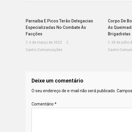
Parnaíba E Picos Terão Delegacias
Corpo De B
Especializadas No Combate Às
As Queimada
Facções
Brigadistas
6 de março de 2023
28 de julho 
Castro Comunicações
Castro Comun
Deixe um comentário
O seu endereço de e-mail não será publicado.
Campos 
Comentário
*