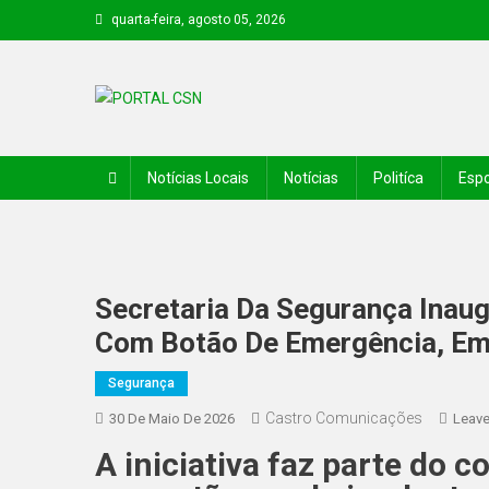
quarta-feira, agosto 05, 2026
PORTAL CSN
Informações de Canto do Buriti e região
Notícias Locais
Notícias
Politíca
Espo
Secretaria Da Segurança Inaug
Com Botão De Emergência, Em 
Segurança
Castro Comunicações
30 De Maio De 2026
Leav
A iniciativa faz parte do c