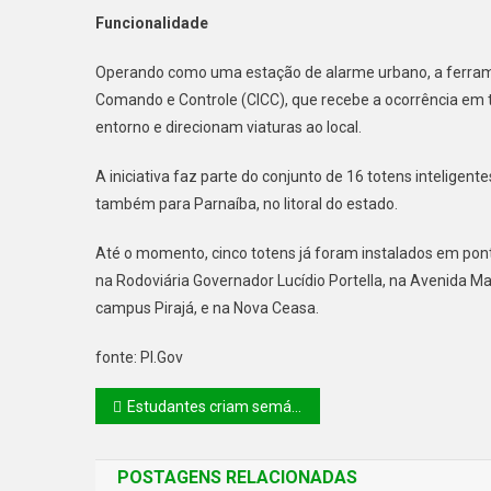
Funcionalidade
Operando como uma estação de alarme urbano, a ferrame
Comando e Controle (CICC), que recebe a ocorrência em
entorno e direcionam viaturas ao local.
A iniciativa faz parte do conjunto de 16 totens intelige
também para Parnaíba, no litoral do estado.
Até o momento, cinco totens já foram instalados em pont
na Rodoviária Governador Lucídio Portella, na Avenida Ma
campus Pirajá, e na Nova Ceasa.
fonte: PI.Gov
Estudantes criam semáforos inteligentes, miniusinas solares e até jogos na 1ª Mostra Robótica Estudantil da Seduc-PI
POSTAGENS RELACIONADAS