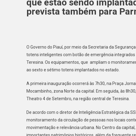
que estão sendo implanta
prevista também para Parna
O Governo do Piauí, por meio da Secretaria da Segurança P
totens inteligentes com botão de emergência integrados a
Teresina. Os equipamentos, que ampliam o monitoramen
ao sexto e sétimo totens implantados no estado.
A primeira inauguração ocorrerá às 7h30, na Praça Jornal
Mocambinho, zona Norte da capital. Em seguida, às 8h30,
Theatro 4 de Setembro, na região central de Teresina.
De acordo com o diretor de Inteligência Estratégica da S
monitoramento da circulação de pessoas nos locais cont
movimentação e relevância urbana. No Centro da capital,
importantes patrimônios históricos, além da frequente r