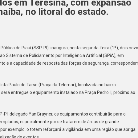
dos em Teresina, com expansão
íba, no litoral do estado.
ública do Piauí (SSP-PI), inaugura, nesta segunda-feira (1º), dois nov
o Sistema de Policiamento por Inteligência Artificial (SPiA), em
to e a capacidade de resposta das forças de segurança, corresponde
ista Paulo de Tarso (Praça da Telemar), localizada no bairro
 será entregue o equipamento instalado na Praça Pedro II, próximo ao
SP-PI, delegado Yan Brayner, os equipamentos contribuirão para o
emplados, especialmente por se tratarem de áreas de grande
 por exemplo, o totem reforçará a vigilância em uma região que abriga
ealização de eventos.