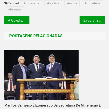
Tagged
#drpessoa
#politica
#racha
#robertrios
#teresina
Covid segue em estabilidade no Piauí mesmo com represamento de casos
Ex coronel Hildebrando Pascoal, do “crime da motosserra”, tem pena extinta no TJ do Piauí
POSTAGENS RELACIONADAS
Marllos Sampaio É Exonerado Da Secretaria De Mineração E