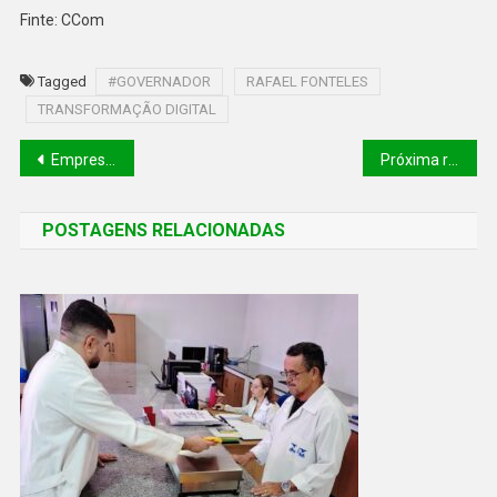
Finte: CCom
Tagged
#GOVERNADOR
RAFAEL FONTELES
TRANSFORMAÇÃO DIGITAL
Empresária acusada de escravizar afilhada por 15 anos é solta pela Justiça
Próxima rodada do Bolsa Família já tem data; veja calendário de junho
POSTAGENS RELACIONADAS