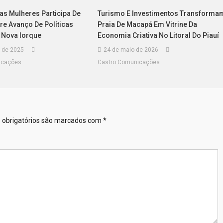
as Mulheres Participa De
Turismo E Investimentos Transforma
re Avanço De Políticas
Praia De Macapá Em Vitrine Da
 Nova Iorque
Economia Criativa No Litoral Do Piauí
 de 2025
24 de maio de 2026
icações
Castro Comunicações
obrigatórios são marcados com
*