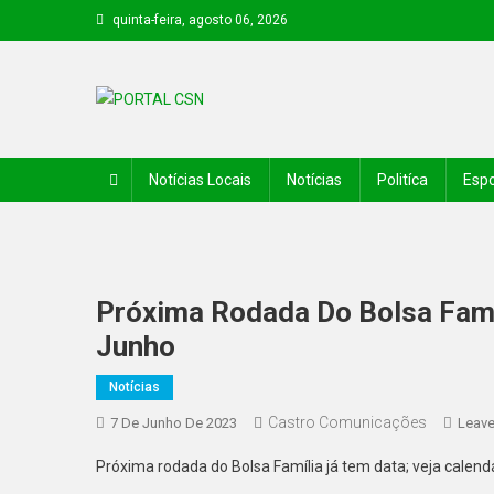
quinta-feira, agosto 06, 2026
PORTAL CSN
Informações de Canto do Buriti e região
Notícias Locais
Notícias
Politíca
Espo
Próxima Rodada Do Bolsa Famíl
Junho
Notícias
Castro Comunicações
7 De Junho De 2023
Leav
Próxima rodada do Bolsa Família já tem data; veja calend