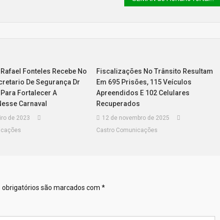
Rafael Fonteles Recebe No
Fiscalizações No Trânsito Resultam
cretario De Segurança Dr
Em 695 Prisões, 115 Veículos
Para Fortalecer A
Apreendidos E 102 Celulares
esse Carnaval
Recuperados
iro de 2023
12 de novembro de 2025
icações
Castro Comunicações
obrigatórios são marcados com
*