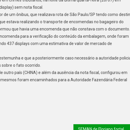
isplay) sem nota fiscal.
 de um ônibus, que realizava rota de São Paulo/SP tendo como desti
 que estava realizando o transporte de encomendas no bagageiro do
r informou que havia uma encomenda que não constava com o documento.
da encomenda para a verificação do conteúdo da embalagem, onde foram
ando 437 displays com uma estimativa de valor de mercado de
testemunha e que a posteriormente caso necessário a autoridade polici
 sobre o fato ocorrido.
 outro país (CHINA) e além da ausência da nota fiscal, configurou em
 Os mesmos foram encaminhados para a Autoridade Fazendária Federal
SEMAN de Floriano fortalece setor de Fiscalização e Educação Ambiental com a entrega de computadores e caminhonete