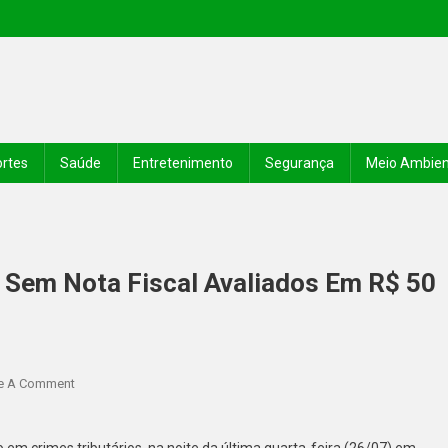
rtes
Saúde
Entretenimento
Segurança
Meio Ambie
 Sem Nota Fiscal Avaliados Em R$ 50
e A Comment
 em crimes tributários, na noite da última quarta-feira (26/07) em