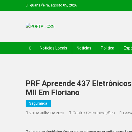
quarta-feira, agosto 05, 2026
PORTAL CSN
Informações de Canto do Buriti e região
Notícias Locais
Notícias
Politíca
Espo
PRF Apreende 437 Eletrônicos
Mil Em Floriano
Segurança
Castro Comunicações
28 De Julho De 2023
Leav
Policiais rodoviários federais realizam operação com foco