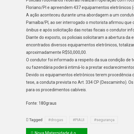
Floriano/PI e apreendem 437 equipamentos eletrônicos (d
A ação aconteceu durante uma abordagem a um condutor
Parnaíba/PI, ao ser interrogado o motorista afirmou que
ônibus e após solicitação das notas fiscais o conduto
Diante do exposto, os policiais solicitaram a abertura 
encontrados diversos equipamentos eletrônicos, totaliz
aproximadamente R$50,000,00.
O condutor foi informado a respeito da sua condição de 
ou fazendária poderá intimá-lo a prestar esclarecimentos
Devido os equipamentos eletrônicos terem procedência de
tese, a conduta prevista no Art. 334 CP (Descaminho).
para os procedimentos cabíveis.
Fonte: 180graus
Tagged
#drogas
#PIAUI
#segurança
Nova Maternidade é o maior investimento em saúde do Piauí dos últimos 50 anos