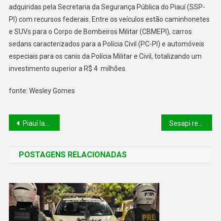
adquiridas pela Secretaria da Segurança Pública do Piauí (SSP-
PI) com recursos federais. Entre os veículos estão caminhonetes
e SUVs para o Corpo de Bombeiros Militar (CBMEPI), carros
sedans caracterizados para a Polícia Civil (PC-PI) e automóveis
especiais para os canis da Polícia Militar e Civil, totalizando um
investimento superior a R$ 4 milhões.
fonte: Wesley Gomes
Piauí lança Programa Defesa Civil na Escola para capacitar alunos e professores em prevenção a desastres
Sesapi realiza VI Semana Estadual de Prevenção e Combate à Tuberculose com foco em diagnóstico e tratamento
POSTAGENS RELACIONADAS