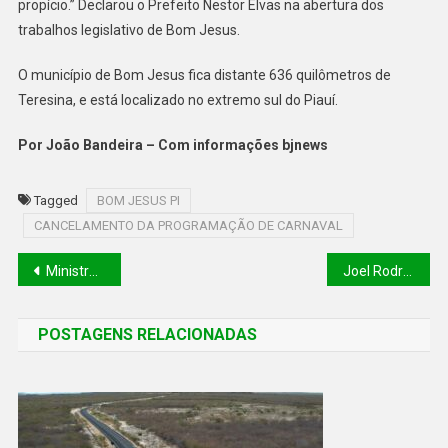
propício.” Declarou o Prefeito Nestor Elvas na abertura dos
trabalhos legislativo de Bom Jesus.
O município de Bom Jesus fica distante 636 quilômetros de
Teresina, e está localizado no extremo sul do Piauí.
Por João Bandeira – Com informações bjnews
Tagged
BOM JESUS PI
CANCELAMENTO DA PROGRAMAÇÃO DE CARNAVAL
Ministro Wellington Dias diz que MP do Novo Bolsa Família vai prever obrigatoriedade de vacinação dos beneficiários do programa
Joel Rodrigues, confirma pré-candidatura a Prefeito de Teresina em 2024
POSTAGENS RELACIONADAS