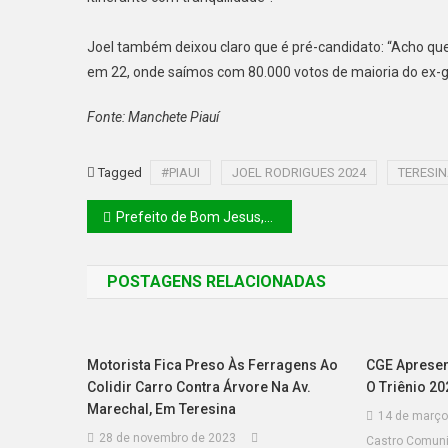
Joel também deixou claro que é pré-candidato: “Acho que 
em 22, onde saímos com 80.000 votos de maioria do ex-go
Fonte: Manchete Piauí
Tagged
#PIAUI
JOEL RODRIGUES 2024
TERESI
Prefeito de Bom Jesus, Nestor Elvas, decide cancelar a programação do Carnaval 2023
POSTAGENS RELACIONADAS
Motorista Fica Preso Às Ferragens Ao
CGE Apresen
Colidir Carro Contra Árvore Na Av.
O Triênio 2
Marechal, Em Teresina
14 de março
28 de novembro de 2023
Castro Comun