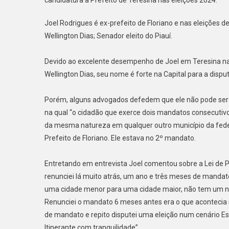
Joel Rodrigues é ex-prefeito de Floriano e nas eleições
Wellington Dias; Senador eleito do Piauí.
Devido ao excelente desempenho de Joel em Teresina na
Wellington Dias, seu nome é forte na Capital para a dispu
Porém, alguns advogados defedem que ele não pode ser can
na qual “o cidadão que exerce dois mandatos consecutivo
da mesma natureza em qualquer outro município da federa
Prefeito de Floriano. Ele estava no 2º mandato.
Entretando em entrevista Joel comentou sobre a Lei de Pre
renunciei lá muito atrás, um ano e três meses de mandato
uma cidade menor para uma cidade maior, não tem um nad
Renunciei o mandato 6 meses antes era o que acontecia 
de mandato e repito disputei uma eleição num cenário Est
Itinerante com tranquilidade”.