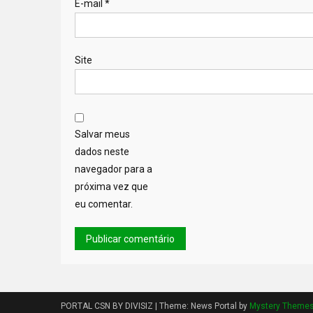
E-mail
*
Site
Salvar meus
dados neste
navegador para a
próxima vez que
eu comentar.
PORTAL CSN BY DIVISIZ
|
Theme: News Portal by
Mystery Theme