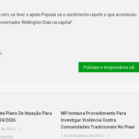
sim, se tiver o apelo Popular se o sentimento repetir o que aconteceu
vernador Wellington Dias na capital”.
NA
Policiais e empresários são alvos do ‘golpe da novinha’ no Piauí
ta Plano De Atuação Para
MP Instaura Procedimento Para
024/2026
Investigar Violência Contra
Comunidades Tradicionais No Piauí
 de 2024
6 de fevereiro de 2023
icações