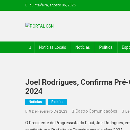
quinta-feira, agosto 06, 2026
PORTAL CSN
Informações de Canto do Buriti e região
Notícias Locais
Notícias
Politíca
Espo
Joel Rodrigues, Confirma Pré-
2024
Notícias
Politíca
Castro Comunicações
9 De Fevereiro De 2023
Le
O Presidente do Progressista do Piauí, Joel Rodrigues, e
candidatura a Prefeito de Teresina nas eleições 2024.