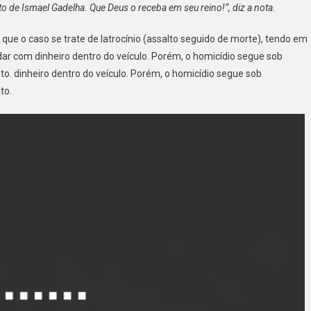
to de Ismael Gadelha. Que Deus o receba em seu reino!”, diz a nota.
 que o caso se trate de latrocínio (assalto seguido de morte), tendo em
dar com dinheiro dentro do veículo. Porém, o homicídio segue sob
. dinheiro dentro do veículo. Porém, o homicídio segue sob
to.