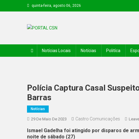
quinta-feira, agosto 06, 2026
PORTAL CSN
Informações de Canto do Buriti e região
Notícias Locais
Notícias
Politíca
Espo
Polícia Captura Casal Suspeit
Barras
Notícias
Castro Comunicações
29 De Maio De 2023
Leav
Ismael Gadelha foi atingido por disparos de a
noite de sábado (27)