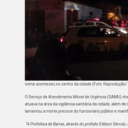
crime aconteceu no centro da cidade (Foto: Reprodução
O Serviço de Atendimento Móvel de Urgência (SAMU) chego
atuava na área da vigilância sanitária da cidade, além d
lamentou a morte precoce do funcionário público e manif
“A Prefeitura de Barras, através do prefeito Edilson Sérvul