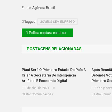
Fonte: Agência Brasil
Tagged
JOVENS SEM EMPREGO
Polícia captura casal suspeito de matar servidor da prefeitura de Barras
POSTAGENS RELACIONADAS
Piauí Será O Primeiro Estado Do País A
Após Reuniã
Criar A Secretaria De Inteligência
Defende Vot
Artificial E Economia Digital
Primeiro Se
9 de abril de 2024
27 de janeir
Castro Comunicações
Castro Comun