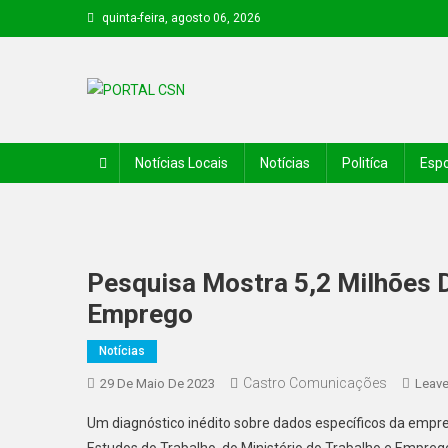
quinta-feira, agosto 06, 2026
PORTAL CSN
Informações de Canto do Buriti e região
Notícias Locais
Notícias
Politíca
Espo
Pesquisa Mostra 5,2 Milhões 
Emprego
Notícias
Castro Comunicações
29 De Maio De 2023
Leav
Um diagnóstico inédito sobre dados específicos da emprega
Estudos do Trabalho, do Ministério do Trabalho e Emprego