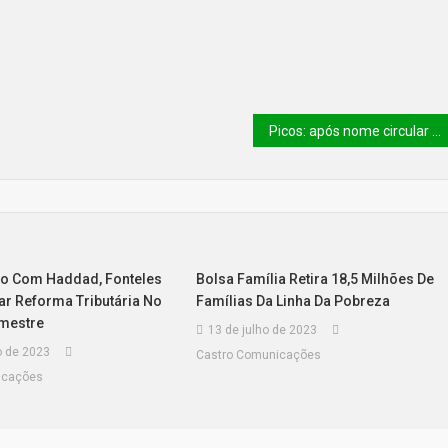
Picos: após nome circular como possibilidade na chapa de oposição, Eriberto Barros declara que seguirá líder Araujinho
o Com Haddad, Fonteles
Bolsa Família Retira 18,5 Milhões De
ar Reforma Tributária No
Famílias Da Linha Da Pobreza
mestre
13 de julho de 2023
o de 2023
Castro Comunicações
icações