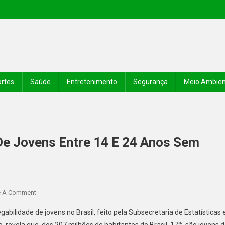
rtes
Saúde
Entretenimento
Segurança
Meio Ambie
De Jovens Entre 14 E 24 Anos Sem
e A Comment
bilidade de jovens no Brasil, feito pela Subsecretaria de Estatísticas 
, revela que, dos 207 milhões de habitantes do Brasil, 17% são jovens 