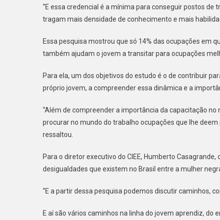
“E essa credencial é a mínima para conseguir postos de t
tragam mais densidade de conhecimento e mais habilida
Essa pesquisa mostrou que só 14% das ocupações em que
também ajudam o jovem a transitar para ocupações melho
Para ela, um dos objetivos do estudo é o de contribuir p
próprio jovem, a compreender essa dinâmica e a importân
“Além de compreender a importância da capacitação no ní
procurar no mundo do trabalho ocupações que lhe deem 
ressaltou.
Para o diretor executivo do CIEE, Humberto Casagrande, 
desigualdades que existem no Brasil entre a mulher negra
“E a partir dessa pesquisa podemos discutir caminhos, 
E aí são vários caminhos na linha do jovem aprendiz, do en