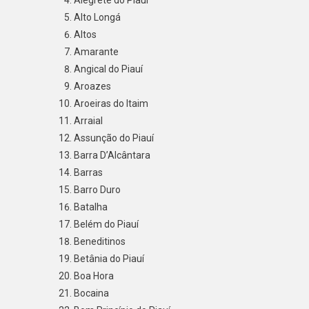
Alegrete do Piauí
Alto Longá
Altos
Amarante
Angical do Piauí
Aroazes
Aroeiras do Itaim
Arraial
Assunção do Piauí
Barra D’Alcântara
Barras
Barro Duro
Batalha
Belém do Piauí
Beneditinos
Betânia do Piauí
Boa Hora
Bocaina