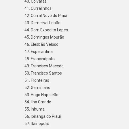
Coivaras
Curralinhos
Curral Novo do Piauí
Demerval Lobão
Dom Expedito Lopes
Domingos Mourão
Elesbão Veloso
Esperantina
Francinópolis
Francisco Macedo
Francisco Santos
Fronteiras
Geminiano
Hugo Napoleão
Ilha Grande
Inhuma
Ipiranga do Piauí
Itainópolis