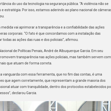
rtância do uso da tecnologia na segurança pública. “A violência não se
 e estratégia. Por isso, estamos aderindo ao plano nacional de câmera
ou.
a medida vai aprimorar a transparência e a confiabilidade das ações
eras corporais. “O fato é que concordamos com a instalação das
todas as ações das ruas e dos policiais”, afirmou.
cional de Políticas Penais, André de Albuquerque Garcia. Em seu
ó promovem transparência nas ações policiais, mas também servem co
nais que atuam de forma correta.
tá na vanguarda com essa ferramenta, que no fim das contas, é uma
ueles que agem corretamente, que representam a grande maioria dos
issional atuar com tranquilidade, dentro dos protocolos estabelecidos po
essos”, declarou Garcia.