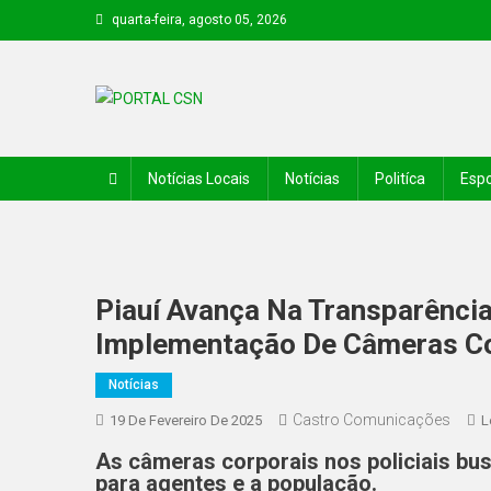
quarta-feira, agosto 05, 2026
PORTAL CSN
Informações de Canto do Buriti e região
Notícias Locais
Notícias
Politíca
Espo
Piauí Avança Na Transparênci
Implementação De Câmeras Co
Notícias
Castro Comunicações
19 De Fevereiro De 2025
L
As câmeras corporais nos policiais bu
para agentes e a população.