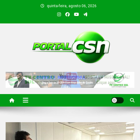
quinta-feira, agosto 06, 2026
PORTAL CSN
Informações de Canto do Buriti e região