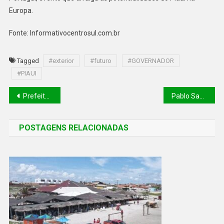
Europa.
Fonte: Informativocentrosul.com.br
Tagged
#exterior
#futuro
#GOVERNADOR
#PIAUI
Prefeito Dr. Pessoa está transformando área de lixão em parque ambiental
Pablo Santos aparece com 58,82% em pesquisa eleitoral para Picos
POSTAGENS RELACIONADAS