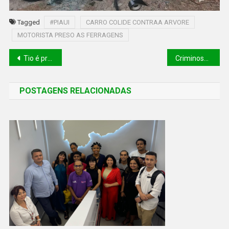
Tagged
#PIAUI
CARRO COLIDE CONTRAA ARVORE
MOTORISTA PRESO AS FERRAGENS
Tio é preso suspeito de estuprar sobrinha de 4 anos no Litoral do Piauí
Criminosos encapuzados invadem bar e matam jovem com 15 tiros na Zona Leste de Teresina
POSTAGENS RELACIONADAS