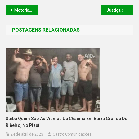
Motorista fica preso às ferragens ao colidir carro contra árvore na Av. Marechal, em Teresina
Justiça concede prisão domiciliar a dono de pet shop suspeito de traficar sedativo usado como droga em raves no DF
POSTAGENS RELACIONADAS
Saiba Quem São As Vítimas De Chacina Em Baixa Grande Do
Ribeiro, No Piauí
24 de abril de 2023
Castro Comunicações