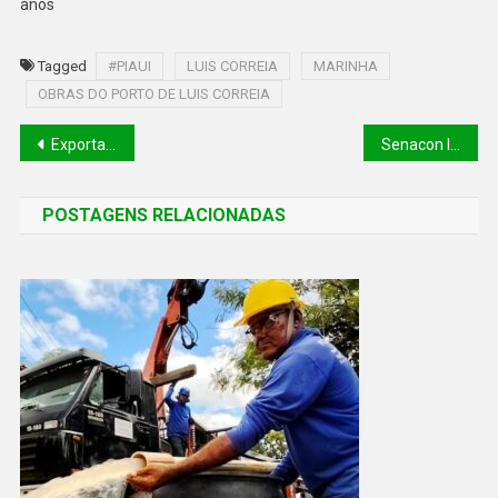
anos
Tagged
#PIAUI
LUIS CORREIA
MARINHA
OBRAS DO PORTO DE LUIS CORREIA
Exportações no Piauí crescem 34% no primeiro bimestre
Senacon lança série de atividades no Dia Mundial do Consumidor
POSTAGENS RELACIONADAS