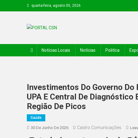
quarta-feira, agosto 05, 2026
PORTAL CSN
Informações de Canto do Buriti e região
Notícias Locais
Notícias
Politíca
Espo
Investimentos Do Governo Do 
UPA E Central De Diagnóstico 
Região De Picos
Saúde
Castro Comunicações
30 De Junho De 2026
Lea