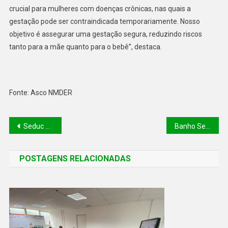
crucial para mulheres com doenças crônicas, nas quais a
gestação pode ser contraindicada temporariamente. Nosso
objetivo é assegurar uma gestação segura, reduzindo riscos
tanto para a mãe quanto para o bebê”, destaca.
Fonte: Asco NMDER
Seduc divulga gabarito oficial de prova objetiva da seletiva do Seduckathon
Banho Seguro: campanha reduz mortes por afogamento e fortalece prevenção no Piauí
POSTAGENS RELACIONADAS