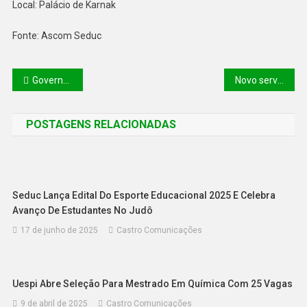
Local: Palácio de Karnak
Fonte: Ascom Seduc
Governo lança Piauí Saúde Digital e anuncia mais de 28 mil cirurgias de catarata
Novo serviço: Gov.pi Cidadão vai disponibilizar Diploma Digital para estudantes
POSTAGENS RELACIONADAS
Seduc Lança Edital Do Esporte Educacional 2025 E Celebra
Avanço De Estudantes No Judô
17 de junho de 2025
Castro Comunicações
Uespi Abre Seleção Para Mestrado Em Química Com 25 Vagas
9 de abril de 2025
Castro Comunicações