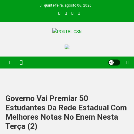
quinta-feira, agosto 06, 2026
PORTAL CSN
Informações de Canto do Buriti e região
Governo Vai Premiar 50
Estudantes Da Rede Estadual Com
Melhores Notas No Enem Nesta
Terça (2)