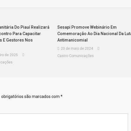
anitária Do Piauí Realizará
Sesapi Promove Webinário Em
contro Para Capacitar
Comemoração Ao Dia Nacional Da Lut
is E Gestores Nos
Antimanicomial
20 de maio de 2024
iro de 2025
Castro Comunicações
icações
obrigatórios são marcados com
*