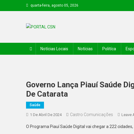
quarta-feira, agosto 05, 2026
PORTAL CSN
Informações de Canto do Buriti e região
Notícias Locais
Notícias
Politíca
Espo
Governo Lança Piauí Saúde Digi
De Catarata
Saúde
Castro Comunicações
1 De Abril De 2024
Leave 
O Programa Piauí Saúde Digital vai chegar a 222 cidades,