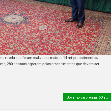
te revela que foram realizados mais de 14 mil procedimentos,
almente, 280 pessoas esperam pelos procedimentos que devem ser
Governo vai premiar 50 estudantes da rede estadual com melhores notas no Enem nesta terça (2)