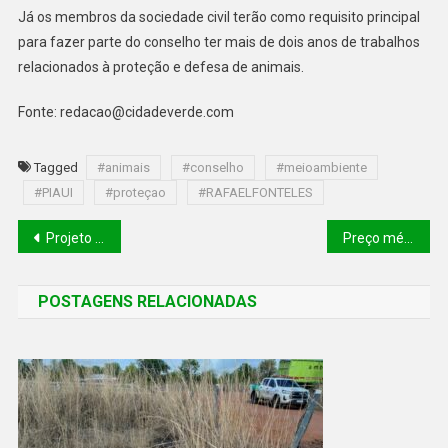
Já os membros da sociedade civil terão como requisito principal
para fazer parte do conselho ter mais de dois anos de trabalhos
relacionados à proteção e defesa de animais.
Fonte: redacao@cidadeverde.com
Tagged
#animais
#conselho
#meioambiente
#PIAUI
#proteçao
#RAFAELFONTELES
Projeto que prevê prisão a quem discriminar políticos pode beneficiar mais de 390 mil
Preço médio da gasolina chega a R$ 5,27 no Piauí após redução da Petrobras
POSTAGENS RELACIONADAS