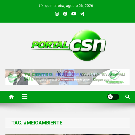
quinta-feira, agosto 06, 2026
PORTAL CSN
Informações de Canto do Buriti e região
TAG:
#MEIOAMBIENTE