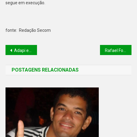
segue em execução.
fonte: Redação Secom
Adapi e PRF apreendem carga de carne vencida e sem refrigeração na BR-316 no Piauí
Rafael Fonteles inaugura asfaltamento e vistoria obras em Bom Jesus e região neste sábado (30)
POSTAGENS RELACIONADAS