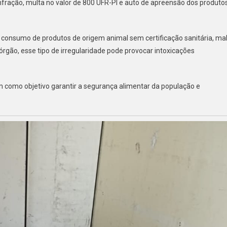
nfração, multa no valor de 800 UFR-PI e auto de apreensão dos produto
o consumo de produtos de origem animal sem certificação sanitária, ma
rgão, esse tipo de irregularidade pode provocar intoxicações
m como objetivo garantir a segurança alimentar da população e