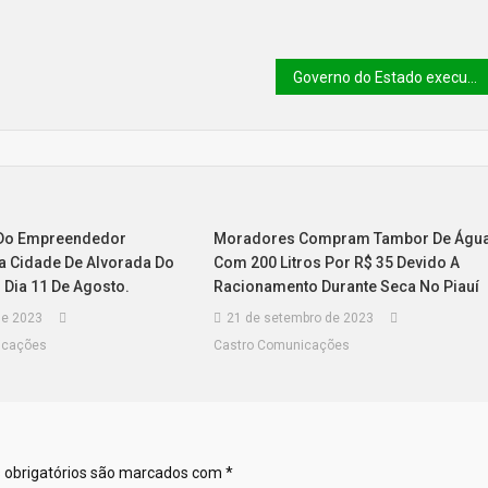
Governo do Estado executa 40 obras em Canto do Buriti; Hospital Estadual Domingos Chaves foi reformado
 Do Empreendedor
Moradores Compram Tambor De Águ
Na Cidade De Alvorada Do
Com 200 Litros Por R$ 35 Devido A
 Dia 11 De Agosto.
Racionamento Durante Seca No Piauí
de 2023
21 de setembro de 2023
icações
Castro Comunicações
obrigatórios são marcados com
*