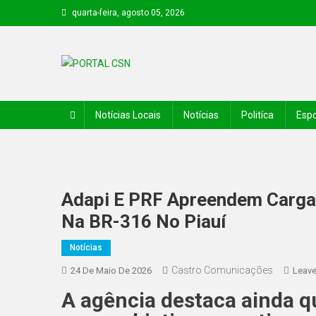
quarta-feira, agosto 05, 2026
PORTAL CSN
Informações de Canto do Buriti e região
Notícias Locais
Notícias
Politíca
Espo
Adapi E PRF Apreendem Carga
Na BR-316 No Piauí
Notícias
Castro Comunicações
24 De Maio De 2026
Leav
A agência destaca ainda q