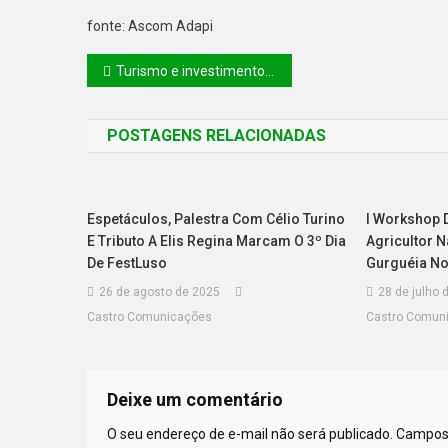
fonte: Ascom Adapi
Turismo e investimentos transformam Praia de Macapá em vitrine da economia criativa no litoral do Piauí
POSTAGENS RELACIONADAS
Espetáculos, Palestra Com Célio Turino
I Workshop
E Tributo A Elis Regina Marcam O 3º Dia
Agricultor 
De FestLuso
Gurguéia No
26 de agosto de 2025
28 de julho 
Castro Comunicações
Castro Comun
Deixe um comentário
O seu endereço de e-mail não será publicado.
Campos 