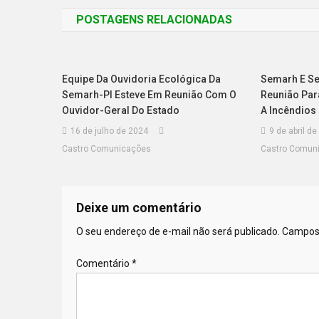
POSTAGENS RELACIONADAS
Equipe Da Ouvidoria Ecológica Da
Semarh E Se
Semarh-PI Esteve Em Reunião Com O
Reunião Par
Ouvidor-Geral Do Estado
A Incêndios 
16 de julho de 2024
9 de abril d
Castro Comunicações
Castro Comun
Deixe um comentário
O seu endereço de e-mail não será publicado.
Campos 
Comentário
*