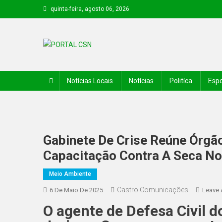
quinta-feira, agosto 06, 2026
PORTAL CSN
Informações de Canto do Buriti e região
Notícias Locais
Notícias
Politíca
Espo
Gabinete De Crise Reúne Órgã
Capacitação Contra A Seca No
Meio Ambiente
Castro Comunicações
6 De Maio De 2025
Leave
O agente de Defesa Civil d