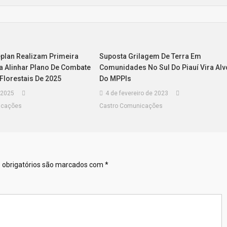
plan Realizam Primeira
Suposta Grilagem De Terra Em
a Alinhar Plano De Combate
Comunidades No Sul Do Piauí Vira Alv
Florestais De 2025
Do MPPIs
e 2025
4 de fevereiro de 2023
icações
Castro Comunicações
obrigatórios são marcados com
*