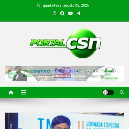
quarta-feira, agosto 05, 2026
PORTAL CSN
Informações de Canto do Buriti e região