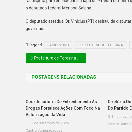
Na disputa para encabeçar a chapa do PT está também o d
o deputado federal Merlong Solano.
O deputado estadual Dr. Vinicius (PT) desistiu de disputa
governador.
Tagged
FABIO NOVO
PREFEITURA DE TERESINA
Prefeitura de Teresina assume a gestão do Centro de Educação Infantil Santo Inácio de Loyola
POSTAGENS RELACIONADAS
Coordenadoria De Enfrentamento Às
Diretório D
Drogas Fortalece Ações Com Foco Na
Do Partido E
Valorização Da Vida
14 de fevere
11 de setembro de 2025
Castro Comun
Castro Comunicações