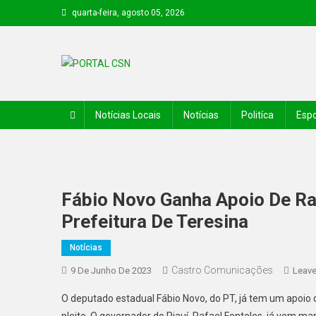
quarta-feira, agosto 05, 2026
PORTAL CSN
Informações de Canto do Buriti e região
Notícias Locais
Notícias
Politíca
Espo
Fábio Novo Ganha Apoio De Raf
Prefeitura De Teresina
Notícias
Castro Comunicações
9 De Junho De 2023
Leav
O deputado estadual Fábio Novo, do PT, já tem um apoio 
pleito. O governador do Piauí, Rafael Fonteles, já vem m