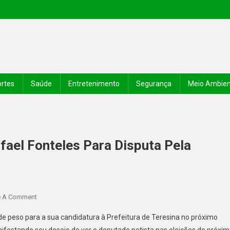
rtes
Saúde
Entretenimento
Segurança
Meio Ambie
ael Fonteles Para Disputa Pela
e A Comment
de peso para a sua candidatura à Prefeitura de Teresina no próximo
anifestando seu desejo de ver o deputado petista nas eleições do próxi