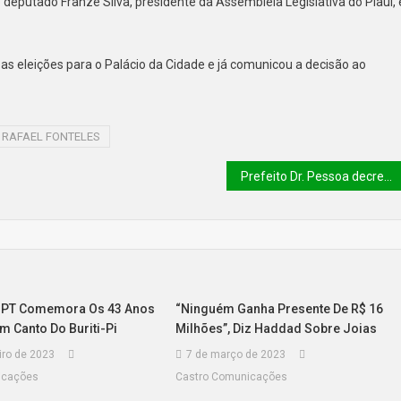
eputado Franzé Silva, presidente da Assembleia Legislativa do Piauí, 
r as eleições para o Palácio da Cidade e já comunicou a decisão ao
RAFAEL FONTELES
Prefeito Dr. Pessoa decreta ponto facultativo nesta sexta (9)
o PT Comemora Os 43 Anos
“Ninguém Ganha Presente De R$ 16
m Canto Do Buriti-Pi
Milhões”, Diz Haddad Sobre Joias
iro de 2023
7 de março de 2023
icações
Castro Comunicações