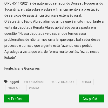
O PL 4511/2021 é de autoria do senador do Donizeti Nogueira, do
Tocantins, e trata sobre o sobre o financiamento e a prestação
de serviços de assistência técnica e extensão rural.
O Secretário Fábio Abreu afirmou ainda que é muito importante a
visita da deputada Renata Abreu ao Estado para a pauta em
questão. “Nossa deputada veio saber que temos essa
problemática de não termos uma lei que seja o balizador desse
processo e por isso que a gente está fazendo esse pedido.
Agradeço a visita que ela, de forma muito cortês, fez ao nosso
Estado”.
Fonte: Isiane Gonçalves
Tagged
##FabioAbreu
#GOVERNADOR
#PIAUI
#RAFAEL
#SADA
Profissionais da UPA e hospital de Oeiras recebem capacitação sobre suporte avançado de vida cardiovascular, adulto e pediátrico
Gov.pi Cidadão: plataforma digital garante a segurança dos dados do usuário