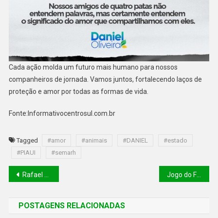
Cada ação molda um futuro mais humano para nossos
companheiros de jornada. Vamos juntos, fortalecendo laços de
proteção e amor por todas as formas de vida.
Fonte:Informativocentrosul.com.br
Tagged
#amor
#animais
#DANIEL
#estado
#PIAUI
#semarh
Rafael assina operação de crédito de R$ 600 milhões para agricultura familiar nesta terça (28).
Jogo do Flamengo é investigado por manipulação de resultado
POSTAGENS RELACIONADAS