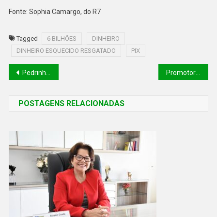
Fonte: Sophia Camargo, do R7
Tagged
6 BILHÕES
DINHEIRO
DINHEIRO ESQUECIDO RESGATADO
PIX
Pedrinho Matador, considerado o maior serial killer do Brasil, morre assassinado em Mogi das Cruzes
Promotor abre inquérito para investigar o deputado Georgiano Neto
POSTAGENS RELACIONADAS