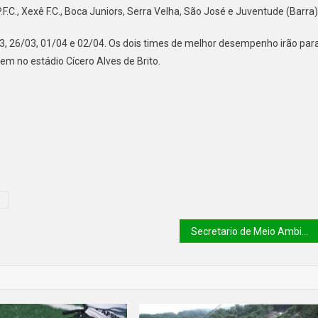
.F.C., Xexê F.C., Boca Juniors, Serra Velha, São José e Juventude (Barra)
03, 26/03, 01/04 e 02/04. Os dois times de melhor desempenho irão par
cem no estádio Cícero Alves de Brito.
R
Secretario de Meio Ambiente Dr. Daniel Oliveira discute preservação ambiental no litoral do Piauí