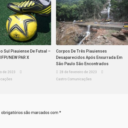
 Sul Piauiense De Futsal –
Corpos De Três Piauienses
IFPI/NEW PAR X
Desaparecidos Após Enxurrada Em
São Paulo São Encontrados
ro de 2023
28 de fevereiro de 2023
icações
Castro Comunicações
obrigatórios são marcados com
*