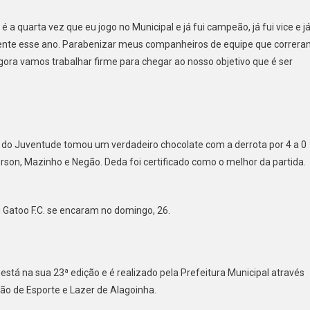
 a quarta vez que eu jogo no Municipal e já fui campeão, já fui vice e j
mente esse ano. Parabenizar meus companheiros de equipe que correr
gora vamos trabalhar firme para chegar ao nosso objetivo que é ser
 do Juventude tomou um verdadeiro chocolate com a derrota por 4 a 0
rson, Mazinho e Negão. Deda foi certificado como o melhor da partida.
eu Gatoo F.C. se encaram no domingo, 26.
tá na sua 23ª edição e é realizado pela Prefeitura Municipal através
são de Esporte e Lazer de Alagoinha.