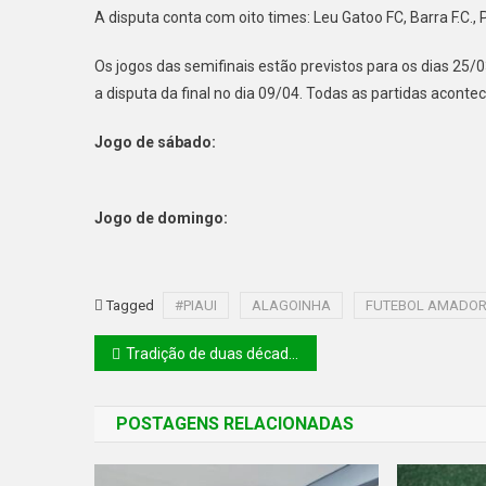
A disputa conta com oito times: Leu Gatoo FC, Barra F.C., P
Os jogos das semifinais estão previstos para os dias 25/
a disputa da final no dia 09/04. Todas as partidas aconte
Jogo de sábado:
Jogo de domingo:
Tagged
#PIAUI
ALAGOINHA
FUTEBOL AMADO
Tradição de duas décadas do carnaval de Manoel Emídio/PI se renova a cada ano
POSTAGENS RELACIONADAS