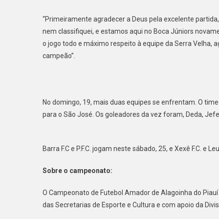
“Primeiramente agradecer a Deus pela excelente partida, é
nem classifiquei, e estamos aqui no Boca Júniors nova
o jogo todo e máximo respeito à equipe da Serra Velha, a
campeão”.
No domingo, 19, mais duas equipes se enfrentam. O time
para o São José. Os goleadores da vez foram, Deda, Jefe
Barra F.C e P.F.C. jogam neste sábado, 25, e Xexê F.C. e L
Sobre o campeonato:
O Campeonato de Futebol Amador de Alagoinha do Piauí es
das Secretarias de Esporte e Cultura e com apoio da Divi