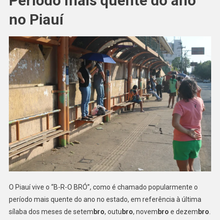
Período mais quente do ano
no Piauí
O Piauí vive o “B-R-O BRÓ”, como é chamado popularmente o
período mais quente do ano no estado, em referência à última
sílaba dos meses de setem
bro
, outu
bro
, novem
bro
e dezem
bro
.