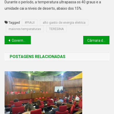
Durante o período, a temperatura ultrapassa os 40 graus e a
umidade cai a níveis de deserto, abaixo dos 15%.
Tagged
#PIAUI
alto gasto de energia eletrica
maiores temperaturas
TERESINA
Governador sanciona lei que premia em dinheiro servidores e alunos das escolas públicas
Câmara de Teresina aprova remanejamento orçamentário de R$ 147 milhões para a saúde
POSTAGENS RELACIONADAS