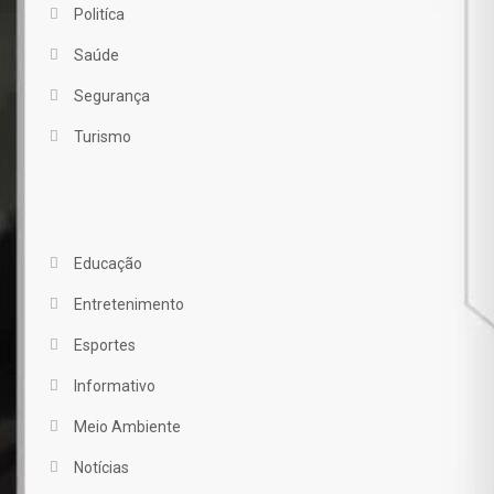
Politíca
Saúde
Segurança
Turismo
CATEGORIA POPULAR
Educação
(251)
Entretenimento
(15)
Esportes
(78)
Informativo
(145)
Meio Ambiente
(256)
Notícias
(1.473)