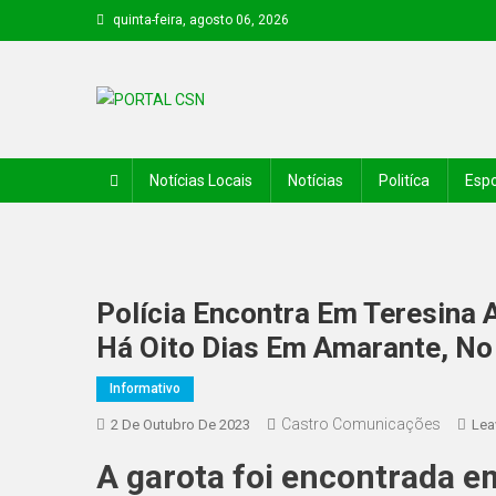
quinta-feira, agosto 06, 2026
PORTAL CSN
Informações de Canto do Buriti e região
Notícias Locais
Notícias
Politíca
Espo
Polícia Encontra Em Teresina
Há Oito Dias Em Amarante, No 
Informativo
Castro Comunicações
2 De Outubro De 2023
Lea
A garota foi encontrada e