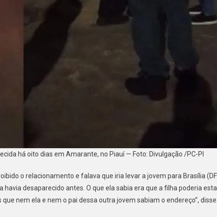
cida há oito dias em Amarante, no Piauí — Foto: Divulgação /PC-PI
oibido o relacionamento e falava que iria levar a jovem para Brasília (DF
avia desaparecido antes. O que ela sabia era que a filha poderia esta
s que nem ela e nem o pai dessa outra jovem sabiam o endereço”, disse