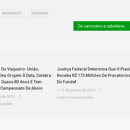
AMARANTE
TERESINA
De carroceiro a cabeleireiro: conheça a história do professor que mudou de vida após pré-vestibular gratuito
 Do Vaqueiro: União,
Justiça Federal Determina Que O Piau
Deu Origem À Data, Celebra
Receba R$ 175 Milhões De Precatório
á Quase 80 Anos E Tem
Do Fundef
 Campeonato De Aboio
19 de janeiro de 2023
o de 2023
Castro Comunicações
icações