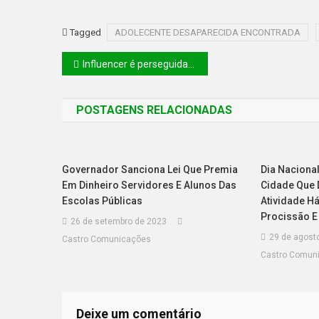
Tagged
ADOLECENTE DESAPARECIDA ENCONTRADA
Influencer é perseguida e morta a tiros ao sair de clube na Avenida João XXIII, em Teresina
POSTAGENS RELACIONADAS
Governador Sanciona Lei Que Premia
Dia Nacional
Em Dinheiro Servidores E Alunos Das
Cidade Que 
Escolas Públicas
Atividade H
Procissão E
26 de setembro de 2023
29 de agost
Castro Comunicações
Castro Comun
Deixe um comentário