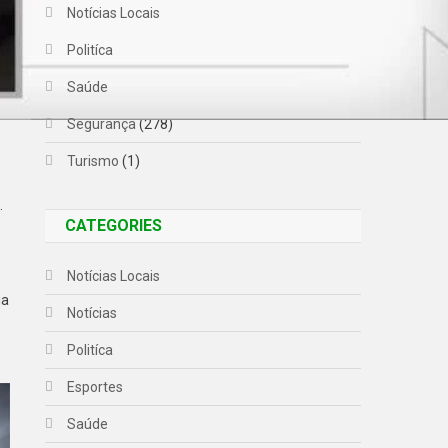
Notícias Locais
(169)
Politíca
(80)
Saúde
(283)
Segurança
(278)
Turismo
(1)
.
CATEGORIES
Notícias Locais
ia
Notícias
Politíca
Esportes
Saúde