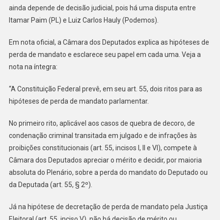
ainda depende de decisão judicial, pois há uma disputa entre
Itamar Paim (PL) e Luiz Carlos Hauly (Podemos).
Em nota oficial, a Câmara dos Deputados explica as hipóteses de
perda de mandato e esclarece seu papel em cada uma. Veja a
nota na íntegra:
“A Constituição Federal prevê, em seu art. 55, dois ritos para as
hipóteses de perda de mandato parlamentar.
No primeiro rito, aplicável aos casos de quebra de decoro, de
condenação criminal transitada em julgado e de infrações às
proibições constitucionais (art. 55, incisos I, II e VI), compete à
Câmara dos Deputados apreciar o mérito e decidir, por maioria
absoluta do Plenário, sobre a perda do mandato do Deputado ou
da Deputada (art. 55, § 2º).
Já na hipótese de decretação de perda de mandato pela Justiça
Eleitoral (art. 55, inciso V), não há decisão de mérito ou