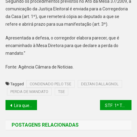
Seguindo os procedimentos previstos no Ato da Mesa 37/2009, a
comunicação da Justiça Eleitoral é enviada para a Corregedoria
da Casa (art. 1º), que remeterá cópia ao deputado a que se
refere e abrirá prazo para sua manifestação (art. 3º).
Apresentada a defesa, o corregedor elabora parecer, que é
encaminhado à Mesa Diretora para que declare a perda do
mandato.”
Fonte: Agência Câmara de Notícias.
Tagged
CONDENADO PELO TSE
DELTAN DALLAGNOL
PERDA DE MANDATO
TSE
Lira quer que a votação da reforma tributária seja histórica
STF: 1ª Turma rejeita denúncia contra Arthur Lira por corrupção passiva
POSTAGENS RELACIONADAS