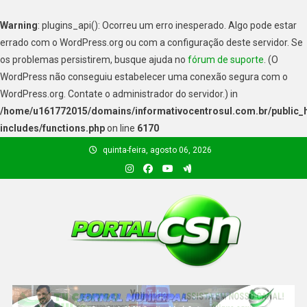
Warning
: plugins_api(): Ocorreu um erro inesperado. Algo pode estar
errado com o WordPress.org ou com a configuração deste servidor. Se
os problemas persistirem, busque ajuda no
fórum de suporte
. (O
WordPress não conseguiu estabelecer uma conexão segura com o
WordPress.org. Contate o administrador do servidor.) in
/home/u161772015/domains/informativocentrosul.com.br/public_
includes/functions.php
on line
6170
quinta-feira, agosto 06, 2026
PORTAL CSN
Informações de Canto do Buriti e região