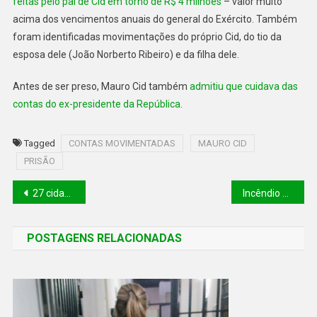
feitas pelo pai de Cid em torno de R$ 4 milhões
– valor muito
acima dos vencimentos anuais do general do Exército. Também
foram identificadas movimentações do próprio Cid, do tio da
esposa dele (João Norberto Ribeiro) e da filha dele.
Antes de ser preso, Mauro Cid também
admitiu que cuidava das
contas do ex-presidente da República
.
Tagged
CONTAS MOVIMENTADAS
MAURO CID
PRISÃO
27 cidades do Piauí têm alerta de vendaval e ventos fortes; veja lista
Incêndio de grande proporção ameaça fazendas centenárias no Norte do Piauí; veja vídeo
POSTAGENS RELACIONADAS