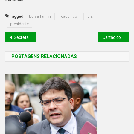
Tagged
bolsa familia
cadunico
lula
presidente
Secretário do Meio Ambiente do Estado do Piauí Dr. Daniel Oliveira recebe bancada do PT de Canto do Buriti
Cartão corporativo: Bolsonaro gastou R$ 27,6 milhões em 4 anos, menos que Lula e Dilma
POSTAGENS RELACIONADAS