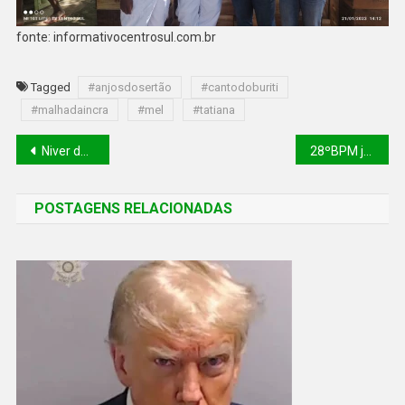
fonte: informativocentrosul.com.br
Tagged
#anjosdosertão
#cantodoburiti
#malhadaincra
#mel
#tatiana
Niver do meu amigo Josivan dos Santos(o negão do buteco) na toca do caburé
28ºBPM junto com 17ª DRPC recupera duas motos furtadas em Floriano-Pi e receptadas em Canto do Buriti-Pi
POSTAGENS RELACIONADAS