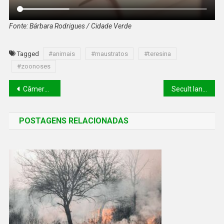
Fonte: Bárbara Rodrigues / Cidade Verde
Tagged
#animais
#maustratos
#teresina
#zoonoses
Câmera flagra acidente que matou vereador Ramon Neto em Bom Jesus
Secult lança Siec 2023 com R$ 13 milhões para projetos culturais no Piauí
POSTAGENS RELACIONADAS