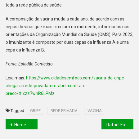
toda a rede pública de saúde.
A composição da vacina muda a cada ano, de acordo com as
cepas do vírus que mais circulam no momento, informadas nas
orientações da Organização Mundial da Saúde (OMS). Para 2023,
o imunizante é composto por duas cepas da Influenza A e uma
cepa da Influenza B.
Fonte: Estadão Conteúdo
Leia mais:
https://www.cidadesemfoco.com/vacina-da-gripe-
chega-a-rede-privada-em-abril-confira-o-
preco/#ixzz7whR6LPMz
Tagged
GRIPE
REDE PRIVADA
VACINA
Homem é preso suspeito de oferecer dinheiro em troca de encontro íntimo com adolescente no Piauí
Rafael Fonteles inaugura novas pistas para aviões; 29 aeródromos serão entregues este ano no Piauí